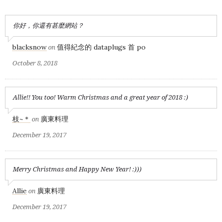
你好，你還有甚麼網站？
blacksnow
值得紀念的 dataplugs 首 po
on
October 8, 2018
Allie!! You too! Warm Christmas and a great year of 2018 :)
枝~＊
廣東料理
on
December 19, 2017
Merry Christmas and Happy New Year! :)))
Allie
廣東料理
on
December 19, 2017