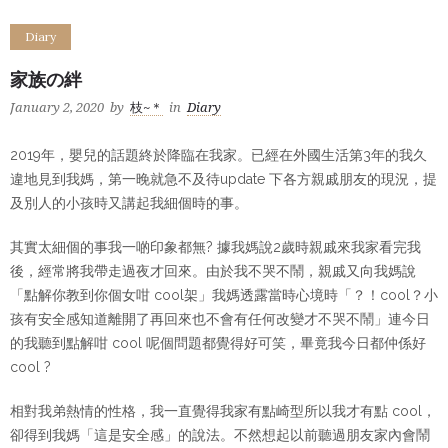
Diary
家族の絆
January 2, 2020
by
枝~＊
in
Diary
2019年，嬰兒的話題終於降臨在我家。已經在外國生活第3年的我久
違地見到我媽，第一晚就急不及待update 下各方親戚朋友的現況，提
及別人的小孩時又講起我細個時的事。
其實太細個的事我一啲印象都無? 據我媽說2歲時親戚來我家看完我
後，經常將我帶走過夜才回來。由於我不哭不鬧，親戚又向我媽說
「點解你教到你個女咁 cool架」我媽透露當時心境時「？！cool？小
孩有安全感知道離開了再回來也不會有任何改變才不哭不鬧」連今日
的我聽到點解咁 cool 呢個問題都覺得好可笑，畢竟我今日都仲係好
cool ?
相對我弟熱情的性格，我一直覺得我家有點崎型所以我才有點 cool，
卻得到我媽「這是安全感」的說法。不然想起以前聽過朋友家內會鬧