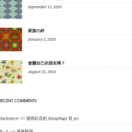
September 12, 2020
家族の絆
January 2, 2020
會嬲自己的朋友嗎？
August 22, 2018
RECENT COMMENTS
blacksnow
值得紀念的 dataplugs 首 po
on
枝~＊
廣東料理
on