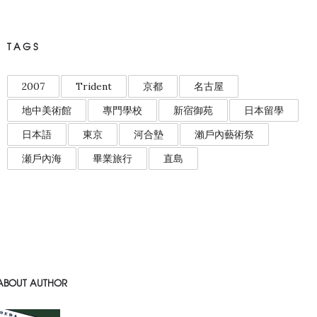
TAGS
2007
Trident
京都
名古屋
地中美術館
專門學校
新宿御苑
日本留學
日本語
東京
河合墊
瀨戶內藝術祭
瀬戶內海
畢業旅行
直島
ABOUT AUTHOR