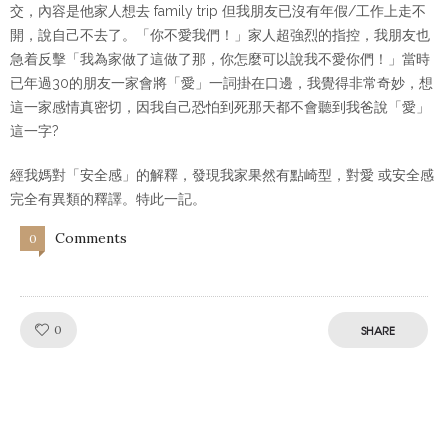
交，內容是他家人想去 family trip 但我朋友已沒有年假/工作上走不
開，說自己不去了。「你不愛我們！」家人超強烈的指控，我朋友也
急着反擊「我為家做了這做了那，你怎麼可以說我不愛你們！」當時
已年過30的朋友一家會將「愛」一詞掛在口邊，我覺得非常奇妙，想
這一家感情真密切，因我自己恐怕到死那天都不會聽到我爸說「愛」
這一字?
經我媽對「安全感」的解釋，發現我家果然有點崎型，對愛 或安全感
完全有異類的釋譯。特此一記。
Comments
0
Like!
0
SHARE