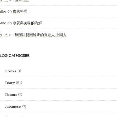
Allie
廣東料理
on
Allie
水質與美味的海鮮
on
枝~＊
無辦法變回純正的香港人·中國人
on
BLOG CATEGORIES
Books
(1)
Diary
(67)
Drama
(3)
Japanese
(7)