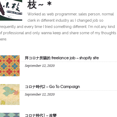
枝~＊
Worked as web programmer, sales person, normal
clerk in different industry as I changed job so
frequently and every time I tried something different. I'm not any kind
of professional and only wanna keep and share some of my thoughts
here.
拜コロナ所賜的 freelance job – shopify site
September 12, 2020
コロナ時代2 – Go To Campaign
September 12, 2020
コロナ時代1 – 改變