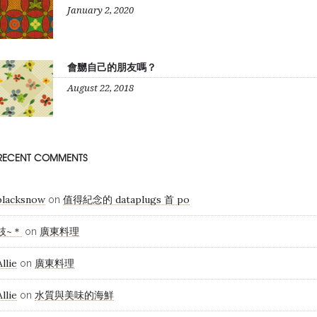
January 2, 2020
會嬲自己的朋友嗎？
August 22, 2018
RECENT COMMENTS
blacksnow
值得紀念的 dataplugs 首 po
on
枝~＊
廣東料理
on
Allie
廣東料理
on
Allie
水質與美味的海鮮
on