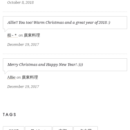
October 8, 2018
Allie!! You too! Warm Christmas and a great year of 2018 :)
枝~＊
廣東料理
on
December 19, 2017
Merry Christmas and Happy New Year! :)))
Allie
廣東料理
on
December 19, 2017
TAGS