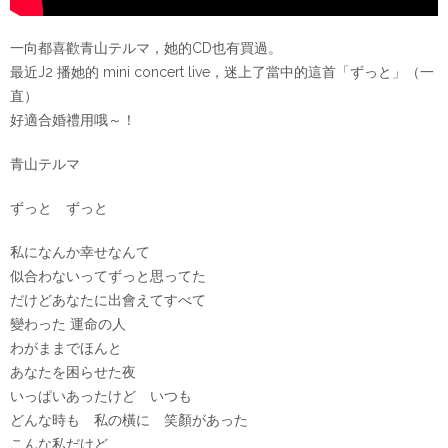
一向都喜歡青山テルマ，她的CD也有買過。
最近J2 播她的 mini concert live，迷上了當中的這首「ずっと」（一
直）
好適合婚禮用哦～！
青山テルマ
ずっと ずっと
私になんか幸せなんて
似合わないってずっと思ってた
だけどあなたに出會えてすべて
變わった 運命の人
わがままでほんと
あなたを困らせた夜
いっぱいあったけど いつも
どんな時も 私の橫に 笑顏があった
こんな私だけど