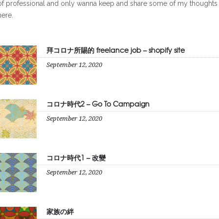
of professional and only wanna keep and share some of my thoughts
here.
拜コロナ所賜的 freelance job – shopify site
September 12, 2020
コロナ時代2 – Go To Campaign
September 12, 2020
コロナ時代1 – 改變
September 12, 2020
家族の絆