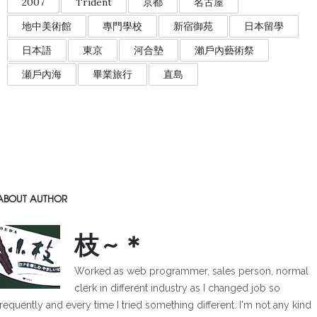
2007
Trident
京都
名古屋
地中美術館
專門學校
新宿御苑
日本留學
日本語
東京
河合墊
瀨戶內藝術祭
瀬戶內海
畢業旅行
直島
ABOUT AUTHOR
枝~＊
Worked as web programmer, sales person, normal
clerk in different industry as I changed job so
frequently and every time I tried something different. I'm not any kind