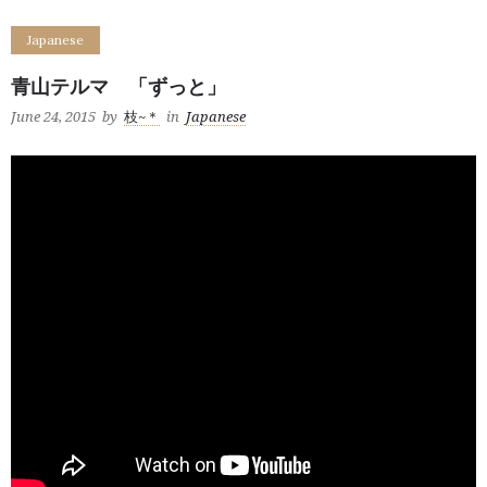
Japanese
青山テルマ 「ずっと」
June 24, 2015
by
枝~＊
in
Japanese