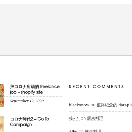
拜コロナ所賜的 freelance
RECENT COMMENTS
job – shopify site
September 12, 2020
blacksnow
值得紀念的 dataplu
on
枝~＊
廣東料理
コロナ時代2 – Go To
on
Campaign
Allie
廣東料理
on