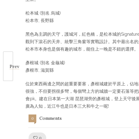
松本城 (別名 烏城)
松本市, 長野縣
黑色為主調的天守，護城河，紅色橋，是松本城的Signat
觀到下滾石的天井、統擊三角窗等實戰設計。其中最出名的
松本市本身也是個有趣的城市，能住上一晚是不錯的選擇。
彥根城 (別名 金龜城)
Prev
彥根市, 滋賀縣
位於東西兩邊之間的超重要要塞，彥根城建於平原上，佔地
很強，不但要拐很多彎，每個彎上方的城牆一定要石落等把
會pk。建在日本第一大湖 琵琶湖旁的彥根城，登上天守
廣為人知，近江牛也是日本三大和牛之一呢!
Comments
0
Like!
0