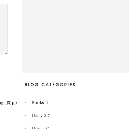
BLOG CATEGORIES
gs 首 po
Books
(1)
Diary
(67)
Drama
(3)