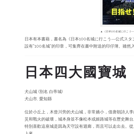
▲《日本100名城に行こう
日本有本書藉，書名為《日本100名城に行こう―公式スタンプ帳
設有”100名城”的印章，可集齊在書中附送的印仔簿。雖然
日本四大國寶城
犬山城 (別名 白帝城)
犬山市, 愛知縣
位於小丘上，木曾川旁的犬山城，非常嬌小，借唐朝詩人李
災和戰火的破壞，城本身並不像松本或姬路城等在歷史舞台
特別喜歡這座城是因為天守設有迴廊，而且可以走出去。從
上來。