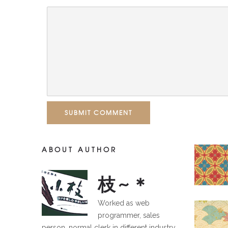
SUBMIT COMMENT
ABOUT AUTHOR
枝~＊
Worked as web
programmer, sales
person, normal clerk in different industry