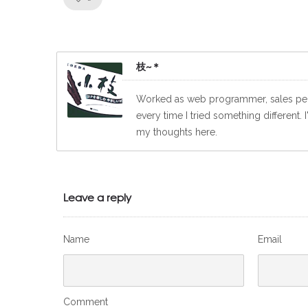
枝~＊
Worked as web programmer, sales perso
every time I tried something different
my thoughts here.
Leave a reply
Name
Email
Comment