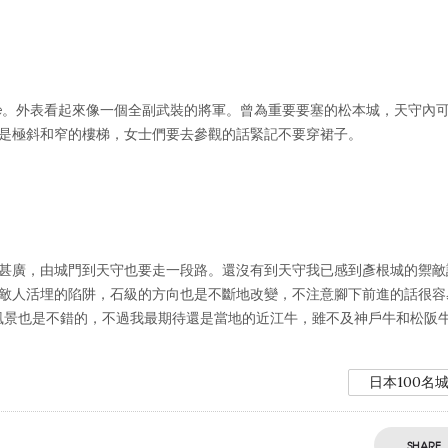
ure。外表看起來像一個全副武裝的將軍。曾為重要要塞的松本城，天守內
是極斜和窄的樓梯，女士們要去參觀的話緊記不要穿裙子。
甚廣，由城門到天守也要走一段路。還沒有到天守我已感到彥根城的禦敵
敵人活埋的陷阱，石級的方向也是不斷地改變，不注意腳下前進的話很容
後風景也是不錯的，不過我最期待還是當地的近江牛，雖不及神戶牛和松阪
日本100名
SHARE