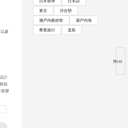
日本留學
日本語
東京
河合墊
瀨戶內藝術祭
瀬戶內海
畢業旅行
直島
可以參
Next
設計
易就
牛那麼
城