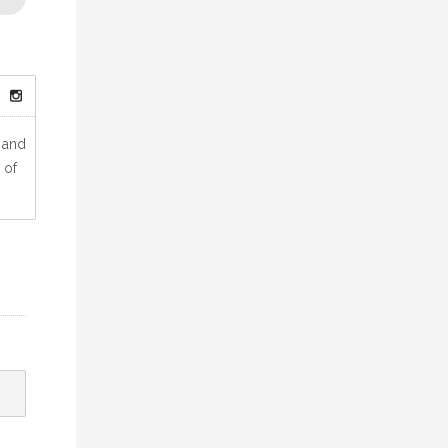
 and
 of