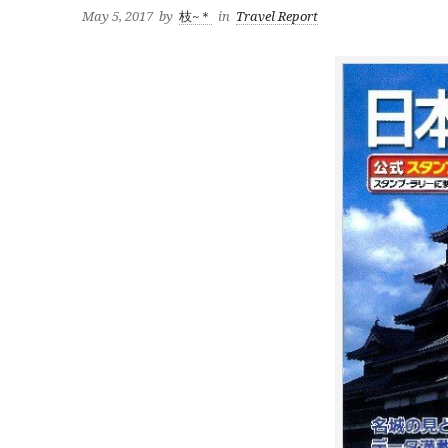
May 5, 2017
by
枝~＊
in
Travel Report