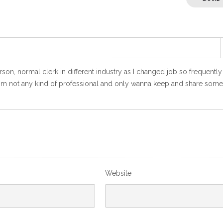
n, normal clerk in different industry as I changed job so frequently
. I'm not any kind of professional and only wanna keep and share some
Website