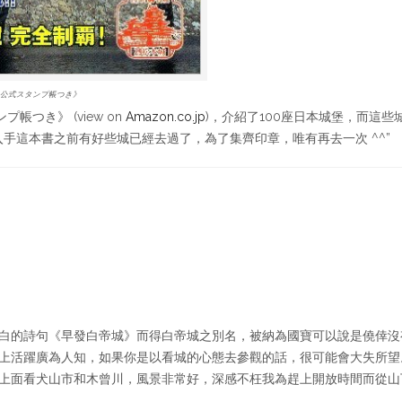
―公式スタンプ帳つき》
つき》 (view on
Amazon.co.jp
)，介紹了100座日本城堡，而這些
入手這本書之前有好些城已經去過了，為了集齊印章，唯有再去一次 ^^”
白的詩句《早發白帝城》而得白帝城之別名，被納為國寶可以說是僥倖沒
上活躍廣為人知，如果你是以看城的心態去參觀的話，很可能會大失所望
上面看犬山市和木曾川，風景非常好，深感不枉我為趕上開放時間而從山