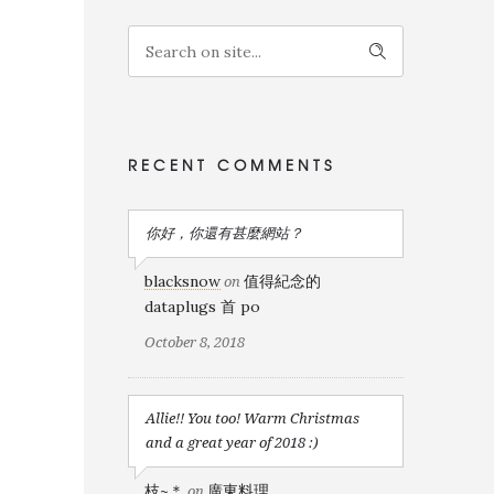
RECENT COMMENTS
你好，你還有甚麼網站？
blacksnow
值得紀念的
on
dataplugs 首 po
October 8, 2018
Allie!! You too! Warm Christmas
and a great year of 2018 :)
枝~＊
廣東料理
on