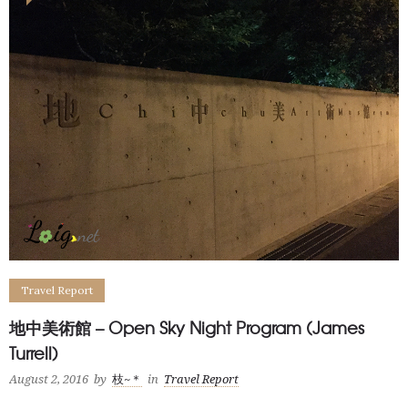
Travel Report
地中美術館 – Open Sky Night Program (James
Turrell)
August 2, 2016
by
枝~＊
in
Travel Report