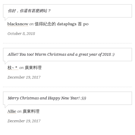
你好，你還有甚麼網站？
blacksnow
值得紀念的 dataplugs 首 po
on
October 8, 2018
Allie!! You too! Warm Christmas and a great year of 2018 :)
枝~＊
廣東料理
on
December 19, 2017
Merry Christmas and Happy New Year! :)))
Allie
廣東料理
on
December 19, 2017