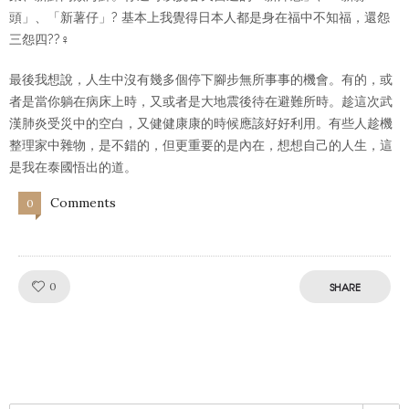
頭」、「新薯仔」? 基本上我覺得日本人都是身在福中不知福，還怨
三怨四??‍♀️
最後我想說，人生中沒有幾多個停下腳步無所事事的機會。有的，或
者是當你躺在病床上時，又或者是大地震後待在避難所時。趁這次武
漢肺炎受災中的空白，又健健康康的時候應該好好利用。有些人趁機
整理家中雜物，是不錯的，但更重要的是內在，想想自己的人生，這
是我在泰國悟出的道。
Comments
0
Like!
0
SHARE