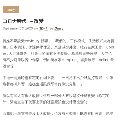
Diary
コロナ時代1 – 改變
September 12, 2020
by
枝~＊
in
Diary
傳媒不斷說受covid-19 影響，「我們的」工作模式、生活模式大為變
臉。日本的話，休課休學休業、禁足減少外出、推行在家工作、Uber
eat 大行其道等，社會上的確有不少改變。為應對這些改變，人們也
有不少對策以苦中作樂，例如玩在家camping、虛擬旅行、online 飲
酒會等⋯
不過一開始時也有宅宅在網上說：「一日足不出戶只是打遊戲，午飯
晚餐都叫外賣⋯這樣生活跟我平常好像沒分別⋯」
所以有些人有很大改變，但對一部分人來說是沒什麼改變（除宅宅
外，緊急宣言下仍要上班的社畜應該也沒什麼改變?）
而我呢～老實說也沒太大改變，也沒有不習慣～既沒有叫外賣，也沒