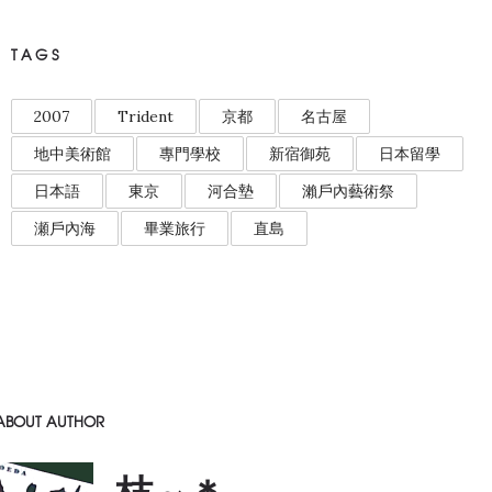
TAGS
2007
Trident
京都
名古屋
地中美術館
專門學校
新宿御苑
日本留學
日本語
東京
河合墊
瀨戶內藝術祭
瀬戶內海
畢業旅行
直島
ABOUT AUTHOR
枝~＊