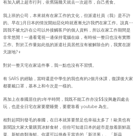
有加入網上超市行列，依舊隔幾天就去一次超市，自己煮食。
我上班的公司，本來就有在家工作的文化，但派遣社員（我）是不許
的。早在3月日本的情況開始惡化時就逐漸允許我們在家工作。說真⋯
因我不被允許在公司以外接觸客戶的個人資料，所以在家工作期間是
非常悠閒！一邊看電視一邊保持電腦在線，有時候一整日也沒有實際
工作。對於工作量如此低的派遣社員居然沒有被解除合約，我實在謝
天謝地?‍♀️
對於一整天宅在家這件事，我一點也沒有不習慣。
有 SARS 的經驗，當時還是中學生的我也有約2個月休課，復課後大家
都要戴口罩，基本上和今次是一樣的。
再加上在泰國居住的1年半時間，我既不能工作亦沒$$沒興趣四處去
玩，也是全日宅在家要麼睡覺，要麼靠看 youtube 為生。
相對起悶到發毛的泰國，在日本就算要禁足也幸福太多了！歐美也有
新聞說大家大量購買冰鮮食材，但你可知道日本的超市是放着新鮮蔬
菜、新鮮肉類海鮮。你還可以挑春天當造的「新洋葱」、「新蒜