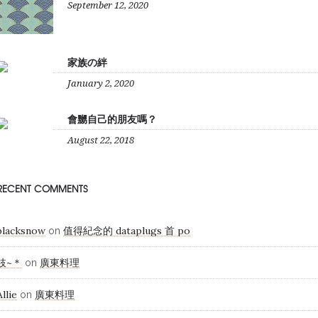
September 12, 2020
家族の絆
January 2, 2020
會嬲自己的朋友嗎？
August 22, 2018
RECENT COMMENTS
blacksnow
值得紀念的 dataplugs 首 po
on
枝~＊
廣東料理
on
Allie
廣東料理
on