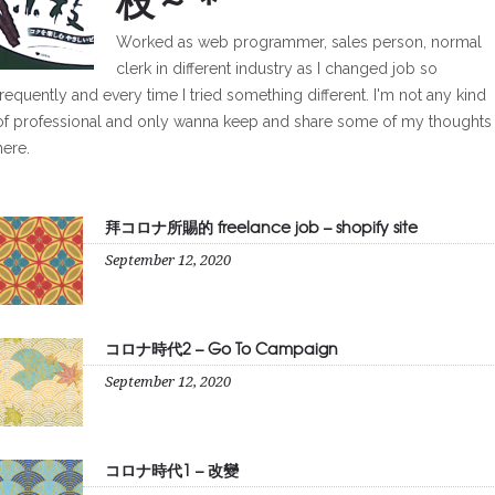
Worked as web programmer, sales person, normal
clerk in different industry as I changed job so
frequently and every time I tried something different. I'm not any kind
of professional and only wanna keep and share some of my thoughts
here.
拜コロナ所賜的 freelance job – shopify site
September 12, 2020
コロナ時代2 – Go To Campaign
September 12, 2020
コロナ時代1 – 改變