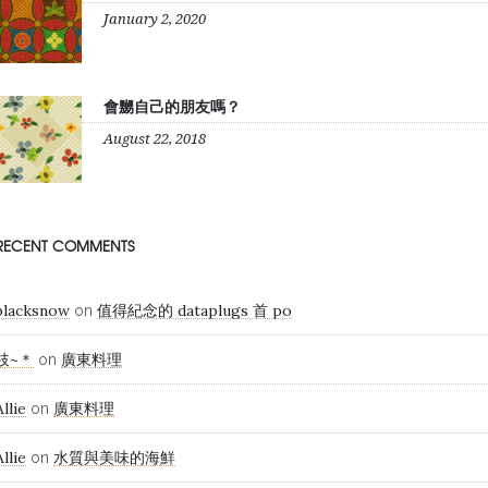
January 2, 2020
會嬲自己的朋友嗎？
August 22, 2018
RECENT COMMENTS
blacksnow
值得紀念的 dataplugs 首 po
on
枝~＊
廣東料理
on
Allie
廣東料理
on
Allie
水質與美味的海鮮
on