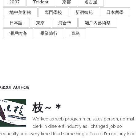
2007
Trident
京都
名古屋
地中美術館
專門學校
新宿御苑
日本留學
日本語
東京
河合墊
瀨戶內藝術祭
瀬戶內海
畢業旅行
直島
ABOUT AUTHOR
枝~＊
Worked as web programmer, sales person, normal
clerk in different industry as I changed job so
frequently and every time I tried something different. I'm not any kind