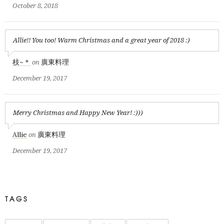
October 8, 2018
Allie!! You too! Warm Christmas and a great year of 2018 :)
枝~＊
廣東料理
on
December 19, 2017
Merry Christmas and Happy New Year! :)))
Allie
廣東料理
on
December 19, 2017
TAGS