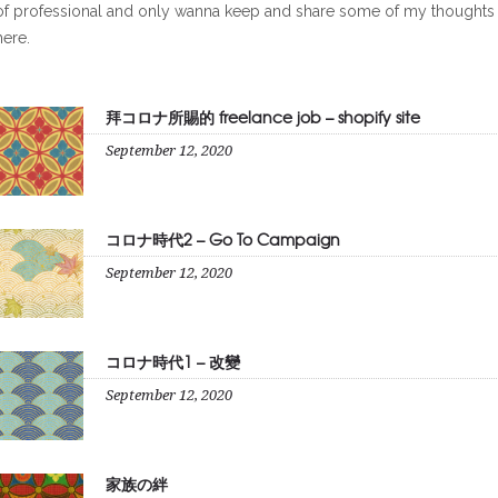
of professional and only wanna keep and share some of my thoughts
here.
拜コロナ所賜的 freelance job – shopify site
September 12, 2020
コロナ時代2 – Go To Campaign
September 12, 2020
コロナ時代1 – 改變
September 12, 2020
家族の絆