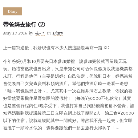
Diary
帶爸媽去旅行 (2)
May 19, 2016
by
枝~＊
in
Diary
上一篇寫過後，我發現也有不少人搜這話題再寫一篇 XD
今年爸媽9月和10月要去日本參加婚禮，說參加完後就再留幾天玩
玩。婚禮當然我也要出席，只是未知公司可否休長假所以我連機票都
未訂。行程是他們（主要是媽媽）自己決定，但說到日本，媽媽當然
會使喚自己女兒查資料和預約酒店。幫他們找酒店時一邊看一邊想
「哇～我也很想去呀～」尤其其中一次在輕井澤石之教堂，依我的喜
好當然要乘機住星野集團的渡假村！（每晚¥50000不包伙食）其實
也是整個行程內住1晚享受下，我也打算自己掏點錢讓爸爸不發覺，誰
知媽媽聽到我提議後第二日立即在網上找了幾間2人一泊二食¥20000
以下的住宿，說就這幾間其中一間就好。雖然我不是一起去，但立即
被澆了一頭冷水似的，覺得要跟他們一起去旅行太掃興了！～