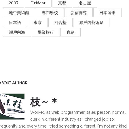
2007
Trident
京都
名古屋
地中美術館
專門學校
新宿御苑
日本留學
日本語
東京
河合墊
瀨戶內藝術祭
瀬戶內海
畢業旅行
直島
ABOUT AUTHOR
枝~＊
Worked as web programmer, sales person, normal
clerk in different industry as I changed job so
frequently and every time I tried something different. I'm not any kind