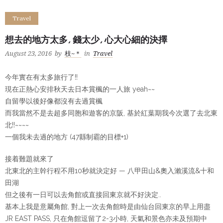
Travel
想去的地方太多, 錢太少, 心大心細的決擇
August 23, 2016
by
枝~＊
in
Travel
今年實在有太多旅行了!!
現在正熱心安排秋天去日本賞楓的一人旅 yeah~~
自留學以後好像都沒有去過賞楓
而我當然不是去超多同胞和遊客的京阪, 基於紅葉期我今次選了去北東
北!!~~~~
一個我未去過的地方 (47縣制霸的目標+1)
接着難題就來了
北東北的主幹行程不用10秒就決定好 — 八甲田山&奧入瀨溪流&十和
田湖
但之後有一日可以去角館或直接回東京就不好決定..
基本上我是意屬角館, 對上一次去角館時是由仙台回東京的早上用盡
JR EAST PASS, 只在角館逗留了2-3小時, 天氣和景色亦未及預期中