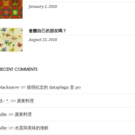
January 2, 2020
會嬲自己的朋友嗎？
August 22, 2018
RECENT COMMENTS
blacksnow
值得紀念的 dataplugs 首 po
on
枝~＊
廣東料理
on
Allie
廣東料理
on
Allie
水質與美味的海鮮
on