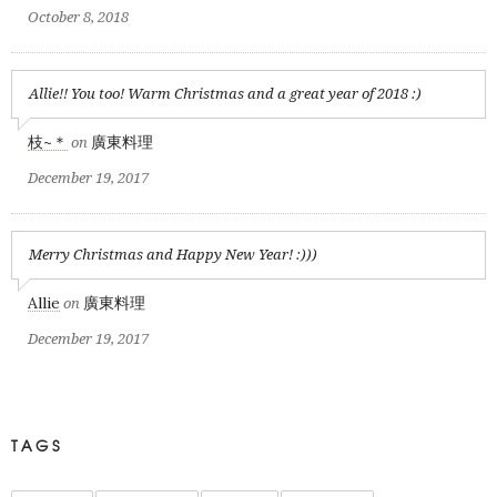
October 8, 2018
Allie!! You too! Warm Christmas and a great year of 2018 :)
枝~＊
廣東料理
on
December 19, 2017
Merry Christmas and Happy New Year! :)))
Allie
廣東料理
on
December 19, 2017
TAGS