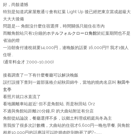
好，尚餘遺憾
特別是知道武家屋敷通り會有紅葉 Light Up 後已經把東京當成超級大
大大大後備
問題是~~ 角館沒什麼住宿選擇，時間關係只能住在市內
而離角館站只有1分鐘的
ホテルフォルクローロ角館
於紅葉期間也不是
省油的燈
一泊朝食付連稅就要14,000円，連晚飯的話要 16,000円!!! 我才1個人
住呀..
(通常料金才 7,000~10,000)
接着調查了一下有什麼餐廳可以解決晚飯
誤打誤撞下查到一篇部落格介紹秋田錦牛，當地的燒肉名店叫
秋田牛
玄亭
看照片就口水直流了
看地圖離車站超近! 但不是角館站, 而是秋田站 Orz
不過與角館站距離20分鐘JR 的大曲站附近有分店
角館從結論說，餐廳選擇不多，以鄉土料理或稻庭烏冬為主
害我按了很多次計數機，大曲站的住宿才6,600円一晚包早餐, 與角館
相差10,000円的話應該可以吃燒肉吃到飽死了吧?~……..