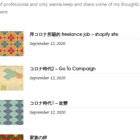
of professional and only wanna keep and share some of my thoughts
here.
拜コロナ所賜的 freelance job – shopify site
September 12, 2020
コロナ時代2 – Go To Campaign
September 12, 2020
コロナ時代1 – 改變
September 12, 2020
家族の絆